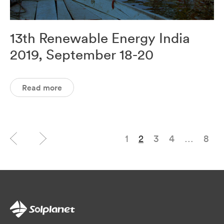
13th Renewable Energy India
2019, September 18-20
Read more
1
2
3
4
…
8